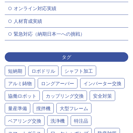
オンライン対応実績
人材育成実績
緊急対応（納期日本一への挑戦）
タグ
短納期
ロボドリル
シャフト加工
アルミ鋳物
ロングアーバー
インバーター交換
協働ロボット
カップリング交換
安全対策
量産準備
撹拌機
大型フレーム
ベアリング交換
洗浄機
特注品