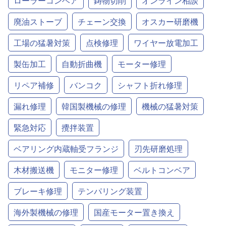
ローラーコンベア
鋳物切削
オンライン相談
廃油ストーブ
チェーン交換
オスカー研磨機
工場の猛暑対策
点検修理
ワイヤー放電加工
製缶加工
自動折曲機
モーター修理
リペア補修
バンコク
シャフト折れ修理
漏れ修理
韓国製機械の修理
機械の猛暑対策
緊急対応
攪拌装置
ベアリング内蔵軸受フランジ
刃先研磨処理
木材搬送機
モニター修理
ベルトコンベア
ブレーキ修理
テンパリング装置
海外製機械の修理
国産モーター置き換え