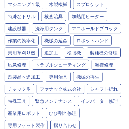
マシニング１級
木製機械
スプロケット
特殊なドリル
検査治具
加熱用ヒーター
建設機器
洗浄用タンク
マニホールドブロック
作業の効率化
機械の延命
ロボットハンド
乗用草刈り機
追加工
検眼機
製麺機の修理
応急修理
トラブルシューティング
溶接修理
既製品へ追加工
専用治具
機械の再生
チャック爪
ファナック株式会社
シャフト折れ
特殊工具
緊急メンテナンス
インバーター修理
産業用ロボット
ひび割れ修理
専用ソケット製作
摺り合わせ