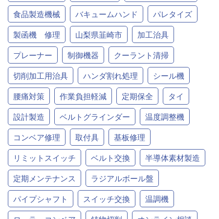
食品製造機械
バキュームハンド
パレタイズ
製函機 修理
山梨県韮崎市
加工治具
プレーナー
制御機器
クーラント清掃
切削加工用治具
ハンダ割れ処理
シール機
腰痛対策
作業負担軽減
定期保全
タイ
設計製造
ベルトグラインダー
温度調整機
コンベア修理
取付具
基板修理
リミットスイッチ
ベルト交換
半導体素材製造
定期メンテナンス
ラジアルボール盤
パイプシャフト
スイッチ交換
温調機