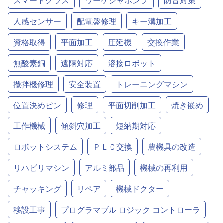
スマートグラス
ワーケシャポンプ
防音対策
人感センサー
配電盤修理
キー溝加工
資格取得
平面加工
圧延機
交換作業
無酸素銅
遠隔対応
溶接ロボット
攪拌機修理
安全装置
トレーニングマシン
位置決めピン
修理
平面切削加工
焼き嵌め
工作機械
傾斜穴加工
短納期対応
ロボットシステム
ＰＬＣ交換
農機具の改造
リハビリマシン
アルミ部品
機械の再利用
チャッキング
リペア
機械ドクター
移設工事
プログラマブル ロジック コントローラ