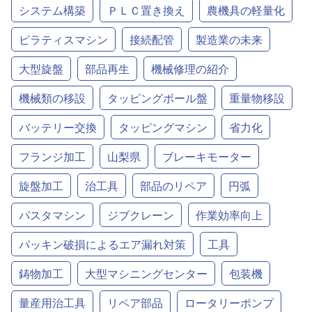
システム構築
ＰＬＣ置き換え
農機具の軽量化
ピラティスマシン
接続配管
製造業の未来
大型旋盤
部品再生
機械修理の紹介
機械類の移設
タッピングボール盤
重量物移設
バッテリー交換
タッピングマシン
省力化
フランジ加工
山梨県
ブレーキモーター
旋盤加工
治工具
部品のリペア
円弧
パスタマシン
ジブクレーン
作業効率向上
パッキン破損によるエア漏れ対策
工具
鋳物加工
大型マシニングセンター
包装機
量産用治工具
リペア部品
ロータリーポンプ