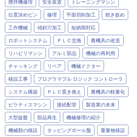
攪拌機修理
安全装置
トレーニングマシン
位置決めピン
修理
平面切削加工
焼き嵌め
工作機械
傾斜穴加工
短納期対応
ロボットシステム
ＰＬＣ交換
農機具の改造
リハビリマシン
アルミ部品
機械の再利用
チャッキング
リペア
機械ドクター
移設工事
プログラマブル ロジック コントローラ
システム構築
ＰＬＣ置き換え
農機具の軽量化
ピラティスマシン
接続配管
製造業の未来
大型旋盤
部品再生
機械修理の紹介
機械類の移設
タッピングボール盤
重量物移設