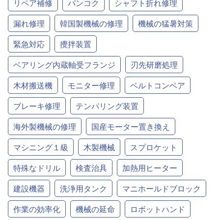
リペア補修
バンコク
シャフト折れ修理
漏れ修理
韓国製機械の修理
機械の猛暑対策
緊急対応
攪拌装置
ベアリング内蔵軸受フランジ
刃先研磨処理
木材搬送機
モニター修理
ベルトコンベア
ブレーキ修理
テンパリング装置
海外製機械の修理
国産モーター置き換え
マシニング１級
木製機械
スプロケット
特殊なドリル
検査治具
加熱用ヒーター
建設機器
洗浄用タンク
マニホールドブロック
作業の効率化
機械の延命
ロボットハンド