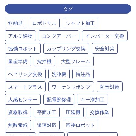
タグ
短納期
ロボドリル
シャフト加工
アルミ鋳物
ロングアーバー
インバーター交換
協働ロボット
カップリング交換
安全対策
量産準備
撹拌機
大型フレーム
ベアリング交換
洗浄機
特注品
スマートグラス
ワーケシャポンプ
防音対策
人感センサー
配電盤修理
キー溝加工
資格取得
平面加工
圧延機
交換作業
無酸素銅
遠隔対応
溶接ロボット