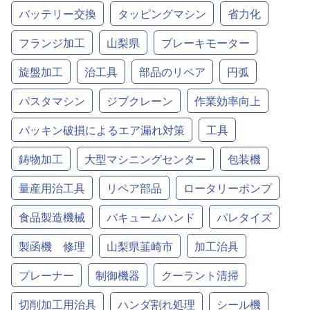
バッテリー交換
タッピングマシン
省力化
フランジ加工
山梨県
ブレーキモーター
旋盤加工
治工具
部品のリペア
円弧
パスタマシン
ジブクレーン
作業効率向上
パッキン破損によるエア漏れ対策
工具
鋳物加工
大型マシニングセンター
包装機
量産用治工具
リペア部品
ロータリーポンプ
食品製造機械
バキュームハンド
パレタイズ
製函機 修理
山梨県韮崎市
加工治具
プレーナー
制御機器
クーラント清掃
切削加工用治具
ハンダ割れ処理
シール機