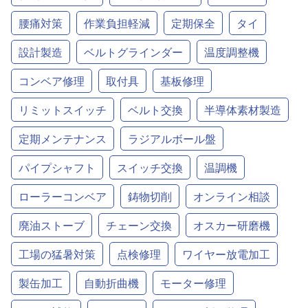
腰痛対策
作業負担軽減
定期保全
タイ
設計製造
ベルトグラインダー
温度調整機
コンベア修理
取付具
基板修理
リミットスイッチ
ベルト交換
半導体素材製造
定期メンテナンス
ラジアルボール盤
パイプシャフト
スイッチ交換
温調機
ローラーコンベア
鋳物切削
オンライン相談
廃油ストーブ
チェーン交換
オスカー研磨機
工場の猛暑対策
点検修理
ワイヤー放電加工
製缶加工
自動折曲機
モーター修理