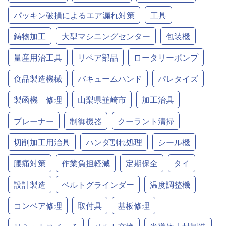
パッキン破損によるエア漏れ対策
工具
鋳物加工
大型マシニングセンター
包装機
量産用治工具
リペア部品
ロータリーポンプ
食品製造機械
バキュームハンド
パレタイズ
製函機 修理
山梨県韮崎市
加工治具
プレーナー
制御機器
クーラント清掃
切削加工用治具
ハンダ割れ処理
シール機
腰痛対策
作業負担軽減
定期保全
タイ
設計製造
ベルトグラインダー
温度調整機
コンベア修理
取付具
基板修理