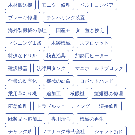
木材搬送機
モニター修理
ベルトコンベア
ブレーキ修理
テンパリング装置
海外製機械の修理
国産モーター置き換え
マシニング１級
木製機械
スプロケット
特殊なドリル
検査治具
加熱用ヒーター
建設機器
洗浄用タンク
マニホールドブロック
作業の効率化
機械の延命
ロボットハンド
乗用草刈り機
追加工
検眼機
製麺機の修理
応急修理
トラブルシューティング
溶接修理
既製品へ追加工
専用治具
機械の再生
チャック爪
ファナック株式会社
シャフト折れ