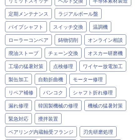
リミットスイッチ
ベルト交換
半導体素材製造
定期メンテナンス
ラジアルボール盤
パイプシャフト
スイッチ交換
温調機
ローラーコンベア
鋳物切削
オンライン相談
廃油ストーブ
チェーン交換
オスカー研磨機
工場の猛暑対策
点検修理
ワイヤー放電加工
製缶加工
自動折曲機
モーター修理
リペア補修
バンコク
シャフト折れ修理
漏れ修理
韓国製機械の修理
機械の猛暑対策
緊急対応
攪拌装置
ベアリング内蔵軸受フランジ
刃先研磨処理