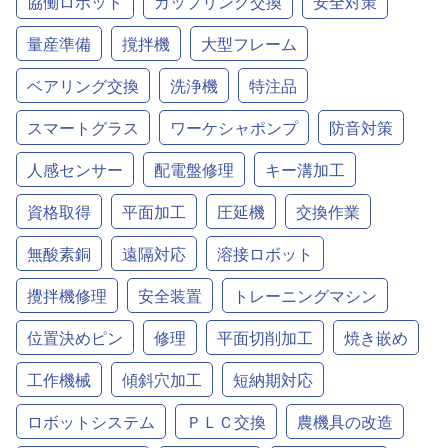
協働ロボット
カップリング交換
安全対策
量産準備
撹拌機
大型フレーム
ベアリング交換
洗浄機
特注品
スマートグラス
ワーケシャポンプ
防音対策
人感センサー
配電盤修理
キー溝加工
資格取得
平面加工
圧延機
交換作業
無酸素銅
遠隔対応
溶接ロボット
攪拌機修理
安全装置
トレーニングマシン
位置決めピン
修理
平面切削加工
焼き嵌め
工作機械
傾斜穴加工
短納期対応
ロボットシステム
ＰＬＣ交換
農機具の改造