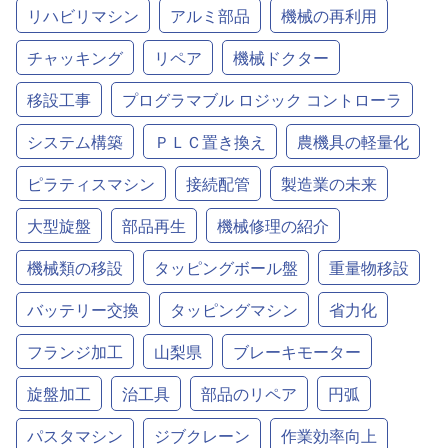
リハビリマシン
アルミ部品
機械の再利用
チャッキング
リペア
機械ドクター
移設工事
プログラマブル ロジック コントローラ
システム構築
ＰＬＣ置き換え
農機具の軽量化
ピラティスマシン
接続配管
製造業の未来
大型旋盤
部品再生
機械修理の紹介
機械類の移設
タッピングボール盤
重量物移設
バッテリー交換
タッピングマシン
省力化
フランジ加工
山梨県
ブレーキモーター
旋盤加工
治工具
部品のリペア
円弧
パスタマシン
ジブクレーン
作業効率向上