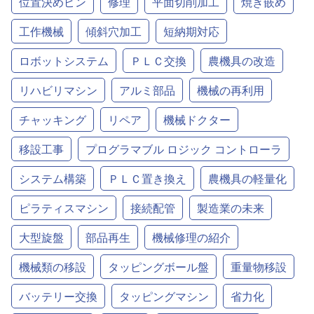
位置決めピン
修理
平面切削加工
焼き嵌め
工作機械
傾斜穴加工
短納期対応
ロボットシステム
ＰＬＣ交換
農機具の改造
リハビリマシン
アルミ部品
機械の再利用
チャッキング
リペア
機械ドクター
移設工事
プログラマブル ロジック コントローラ
システム構築
ＰＬＣ置き換え
農機具の軽量化
ピラティスマシン
接続配管
製造業の未来
大型旋盤
部品再生
機械修理の紹介
機械類の移設
タッピングボール盤
重量物移設
バッテリー交換
タッピングマシン
省力化