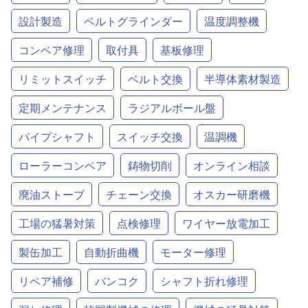
設計製造
ベルトグラインダー
温度調整機
コンベア修理
取付具
基板修理
リミットスイッチ
ベルト交換
半導体素材製造
定期メンテナンス
ラジアルボール盤
パイプシャフト
スイッチ交換
温調機
ローラーコンベア
鋳物切削
オンライン相談
廃油ストーブ
チェーン交換
オスカー研磨機
工場の猛暑対策
点検修理
ワイヤー放電加工
製缶加工
自動折曲機
モーター修理
リペア補修
バンコク
シャフト折れ修理