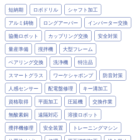
短納期
ロボドリル
シャフト加工
アルミ鋳物
ロングアーバー
インバーター交換
協働ロボット
カップリング交換
安全対策
量産準備
撹拌機
大型フレーム
ベアリング交換
洗浄機
特注品
スマートグラス
ワーケシャポンプ
防音対策
人感センサー
配電盤修理
キー溝加工
資格取得
平面加工
圧延機
交換作業
無酸素銅
遠隔対応
溶接ロボット
攪拌機修理
安全装置
トレーニングマシン