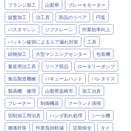
フランジ加工
山梨県
ブレーキモーター
旋盤加工
治工具
部品のリペア
円弧
パスタマシン
ジブクレーン
作業効率向上
パッキン破損によるエア漏れ対策
工具
鋳物加工
大型マシニングセンター
包装機
量産用治工具
リペア部品
ロータリーポンプ
食品製造機械
バキュームハンド
パレタイズ
製函機 修理
山梨県韮崎市
加工治具
プレーナー
制御機器
クーラント清掃
切削加工用治具
ハンダ割れ処理
シール機
腰痛対策
作業負担軽減
定期保全
タイ