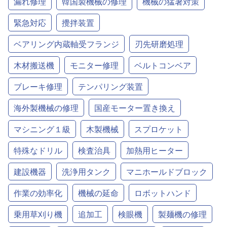
漏れ修理
韓国製機械の修理
機械の猛暑対策
緊急対応
攪拌装置
ベアリング内蔵軸受フランジ
刃先研磨処理
木材搬送機
モニター修理
ベルトコンベア
ブレーキ修理
テンパリング装置
海外製機械の修理
国産モーター置き換え
マシニング１級
木製機械
スプロケット
特殊なドリル
検査治具
加熱用ヒーター
建設機器
洗浄用タンク
マニホールドブロック
作業の効率化
機械の延命
ロボットハンド
乗用草刈り機
追加工
検眼機
製麺機の修理