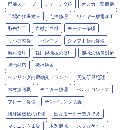
廃油ストーブ
チェーン交換
オスカー研磨機
工場の猛暑対策
点検修理
ワイヤー放電加工
製缶加工
自動折曲機
モーター修理
リペア補修
バンコク
シャフト折れ修理
漏れ修理
韓国製機械の修理
機械の猛暑対策
緊急対応
攪拌装置
ベアリング内蔵軸受フランジ
刃先研磨処理
木材搬送機
モニター修理
ベルトコンベア
ブレーキ修理
テンパリング装置
海外製機械の修理
国産モーター置き換え
マシニング１級
木製機械
スプロケット