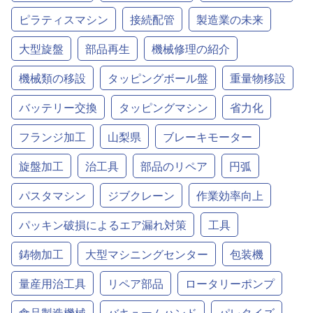
ピラティスマシン
接続配管
製造業の未来
大型旋盤
部品再生
機械修理の紹介
機械類の移設
タッピングボール盤
重量物移設
バッテリー交換
タッピングマシン
省力化
フランジ加工
山梨県
ブレーキモーター
旋盤加工
治工具
部品のリペア
円弧
パスタマシン
ジブクレーン
作業効率向上
パッキン破損によるエア漏れ対策
工具
鋳物加工
大型マシニングセンター
包装機
量産用治工具
リペア部品
ロータリーポンプ
食品製造機械
バキュームハンド
パレタイズ