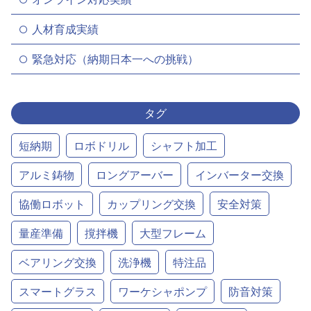
人材育成実績
緊急対応（納期日本一への挑戦）
タグ
短納期
ロボドリル
シャフト加工
アルミ鋳物
ロングアーバー
インバーター交換
協働ロボット
カップリング交換
安全対策
量産準備
撹拌機
大型フレーム
ベアリング交換
洗浄機
特注品
スマートグラス
ワーケシャポンプ
防音対策