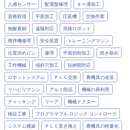
人感センサー
配電盤修理
キー溝加工
資格取得
平面加工
圧延機
交換作業
無酸素銅
遠隔対応
溶接ロボット
攪拌機修理
安全装置
トレーニングマシン
位置決めピン
修理
平面切削加工
焼き嵌め
工作機械
傾斜穴加工
短納期対応
ロボットシステム
ＰＬＣ交換
農機具の改造
リハビリマシン
アルミ部品
機械の再利用
チャッキング
リペア
機械ドクター
移設工事
プログラマブル ロジック コントローラ
システム構築
ＰＬＣ置き換え
農機具の軽量化