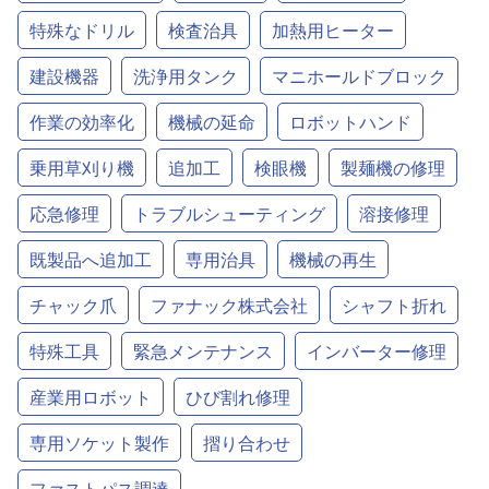
特殊なドリル
検査治具
加熱用ヒーター
建設機器
洗浄用タンク
マニホールドブロック
作業の効率化
機械の延命
ロボットハンド
乗用草刈り機
追加工
検眼機
製麺機の修理
応急修理
トラブルシューティング
溶接修理
既製品へ追加工
専用治具
機械の再生
チャック爪
ファナック株式会社
シャフト折れ
特殊工具
緊急メンテナンス
インバーター修理
産業用ロボット
ひび割れ修理
専用ソケット製作
摺り合わせ
ファストパス調達