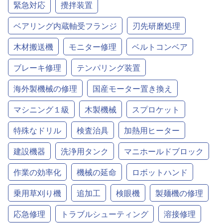
緊急対応
攪拌装置
ベアリング内蔵軸受フランジ
刃先研磨処理
木材搬送機
モニター修理
ベルトコンベア
ブレーキ修理
テンパリング装置
海外製機械の修理
国産モーター置き換え
マシニング１級
木製機械
スプロケット
特殊なドリル
検査治具
加熱用ヒーター
建設機器
洗浄用タンク
マニホールドブロック
作業の効率化
機械の延命
ロボットハンド
乗用草刈り機
追加工
検眼機
製麺機の修理
応急修理
トラブルシューティング
溶接修理