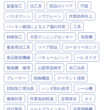
旋盤加工
治工具
部品のリペア
円弧
パスタマシン
ジブクレーン
作業効率向上
パッキン破損によるエア漏れ対策
工具
鋳物加工
大型マシニングセンター
包装機
量産用治工具
リペア部品
ロータリーポンプ
食品製造機械
バキュームハンド
パレタイズ
製函機 修理
山梨県韮崎市
加工治具
プレーナー
制御機器
クーラント清掃
切削加工用治具
ハンダ割れ処理
シール機
腰痛対策
作業負担軽減
定期保全
タイ
設計製造
ベルトグラインダー
温度調整機