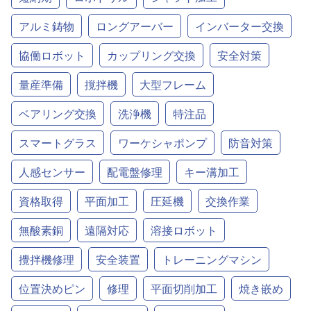
アルミ鋳物
ロングアーバー
インバーター交換
協働ロボット
カップリング交換
安全対策
量産準備
撹拌機
大型フレーム
ベアリング交換
洗浄機
特注品
スマートグラス
ワーケシャポンプ
防音対策
人感センサー
配電盤修理
キー溝加工
資格取得
平面加工
圧延機
交換作業
無酸素銅
遠隔対応
溶接ロボット
攪拌機修理
安全装置
トレーニングマシン
位置決めピン
修理
平面切削加工
焼き嵌め