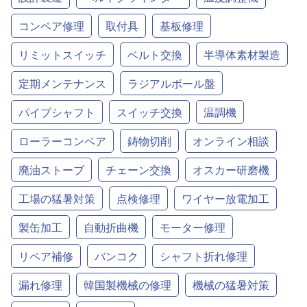
コンベア修理
取付具
基板修理
リミットスイッチ
ベルト交換
半導体素材製造
定期メンテナンス
ラジアルボール盤
パイプシャフト
スイッチ交換
温調機
ローラーコンベア
鋳物切削
オンライン相談
廃油ストーブ
チェーン交換
オスカー研磨機
工場の猛暑対策
点検修理
ワイヤー放電加工
製缶加工
自動折曲機
モーター修理
リペア補修
バンコク
シャフト折れ修理
漏れ修理
韓国製機械の修理
機械の猛暑対策