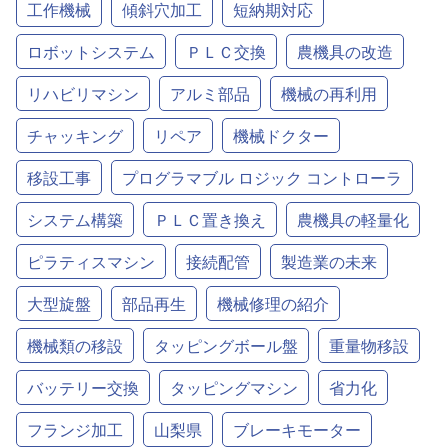
工作機械
傾斜穴加工
短納期対応
ロボットシステム
ＰＬＣ交換
農機具の改造
リハビリマシン
アルミ部品
機械の再利用
チャッキング
リペア
機械ドクター
移設工事
プログラマブル ロジック コントローラ
システム構築
ＰＬＣ置き換え
農機具の軽量化
ピラティスマシン
接続配管
製造業の未来
大型旋盤
部品再生
機械修理の紹介
機械類の移設
タッピングボール盤
重量物移設
バッテリー交換
タッピングマシン
省力化
フランジ加工
山梨県
ブレーキモーター