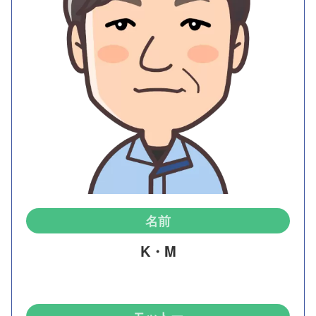
名前
K・M